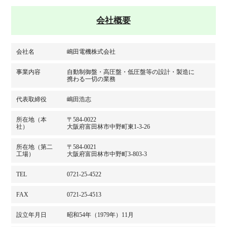
会社概要
会社名
嶋田電機株式会社
事業内容
自動制御盤・高圧盤・低圧盤等の設計・製造に
携わる一切の業務
代表取締役
嶋田浩志
所在地（本
〒584-0022
社）
大阪府富田林市中野町東1-3-26
所在地（第二
〒584-0021
工場）
大阪府富田林市中野町3-803-3
TEL
0721-25-4522
FAX
0721-25-4513
設立年月日
昭和54年（1979年）11月